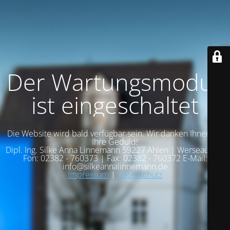
Der Wartungsmodus
ist eingeschaltet
Die Website wird bald verfügbar sein. Wir danken Ihnen für
Ihre Geduld!
Dipl. Ing. Silke Anna Linnemann 59227 Ahlen | Werseaue 13
Fon: 02382 - 760373 | Fax: 02382 - 760372 E-Mail:
info@silkeannalinnemann.de
Impressum
|
Datenschutz