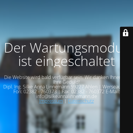
Der Wartungsmodus
ist eingeschaltet
Die Website wird bald verfügbar sein. Wir danken Ihnen für
Ihre Geduld!
Dipl. Ing. Silke Anna Linnemann 59227 Ahlen | Werseaue 13
Fon: 02382 - 760373 | Fax: 02382 - 760372 E-Mail:
info@silkeannalinnemann.de
Impressum
|
Datenschutz